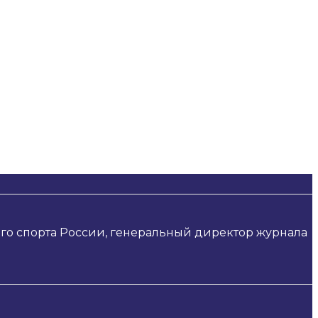
, актуальные
 в Шамбалу
о спорта России, генеральный директор журнала