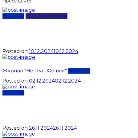
Пресс-центр
Новости
Фоторепортажи
Ирина Кочергина возглав
России по акватлону
Posted on
10.12.2024
10.12.2024
Осенний 
Журнал "Нептун XXI век"
Новости
Posted on
02.12.2024
02.12.2024
Новости
Чемпионат Республики Кр
дисциплин «апноэ»: имен
Posted on
26.11.2024
26.11.2024