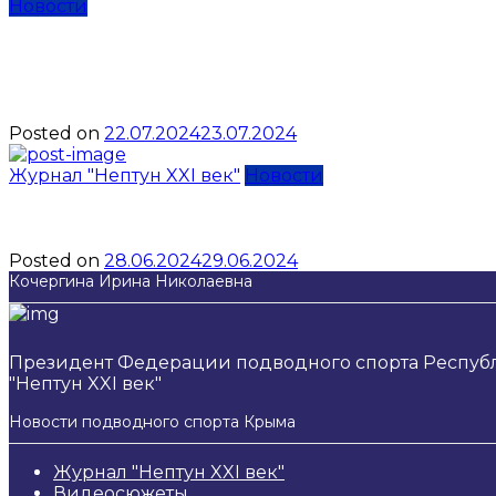
Новости
Аттестация инструкторов
законодательные акты
Posted on
22.07.2024
23.07.2024
Журнал "Нептун XXI век"
Новости
Экспедиция на грани воз
Posted on
28.06.2024
29.06.2024
Кочергина Ирина Николаевна
Президент Федерации подводного спорта Респуб
"Нептун XXI век"
Новости подводного спорта Крыма
Журнал "Нептун XXI век"
Видеосюжеты