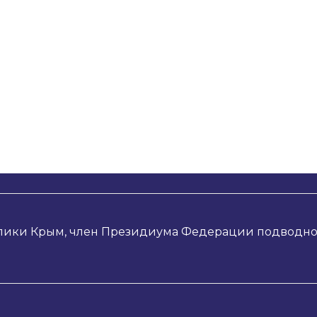
-подводников: инструкция
можного или путешествие
лики Крым, член Президиума Федерации подводног