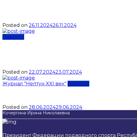
Чемпионат Республики Кр
дисциплин «апноэ»: имен
Posted on
26.11.2024
26.11.2024
Новости
Аттестация инструкторов
законодательные акты
Posted on
22.07.2024
23.07.2024
Журнал "Нептун XXI век"
Новости
Экспедиция на грани воз
Posted on
28.06.2024
29.06.2024
Кочергина Ирина Николаевна
Президент Федерации подводного спорта Респуб