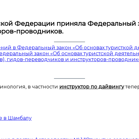
ской Федерации приняла Федеральный 
оров-проводников.
ий в Федеральный закон «Об основах туристкой д
деральный закон «Об основах туристской деятельн
в), гидов-переводчиков и инструкторов-проводник
инология, в частности
инструктор по дайвингу
тепе
е в Шамбалу