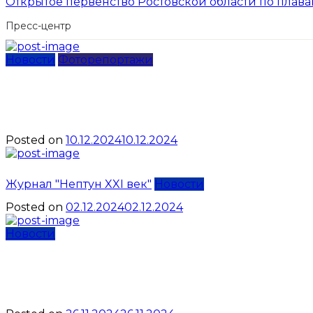
Открытое первенство Ростовской области по плава
Пресс-центр
Новости
Фоторепортажи
Ирина Кочергина возглав
России по акватлону
Posted on
10.12.2024
10.12.2024
Осенний 
Журнал "Нептун XXI век"
Новости
Posted on
02.12.2024
02.12.2024
Новости
Чемпионат Республики Кр
дисциплин «апноэ»: имен