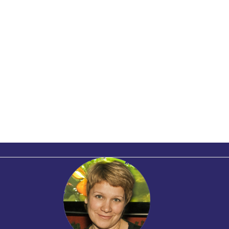
-подводников: инструкция
можного или путешествие