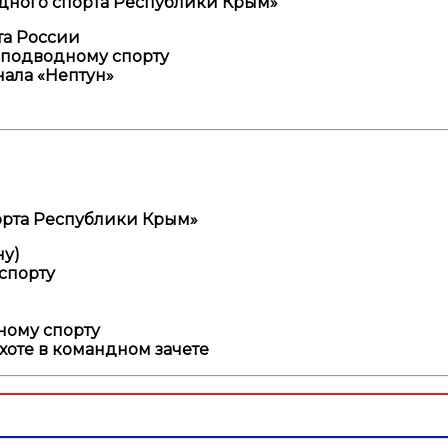
ного спорта Республики Крым»
а России
 подводному спорту
ала «Нептун»
рта Республики Крым»
ну)
спорту
ному спорту
оте в командном зачете