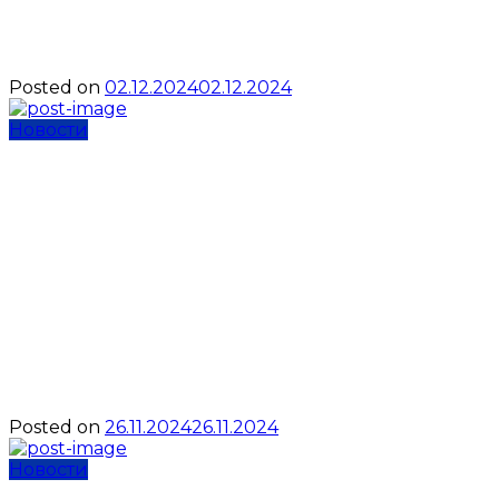
Осенний номер журнала
“Нептун” уже в продаже!
Posted on
02.12.2024
02.12.2024
Новости
Чемпионат Республики
Крым по подводному
спорту в группе
спортивных дисциплин
«апноэ»: имена
победителей и призёров
Posted on
26.11.2024
26.11.2024
Новости