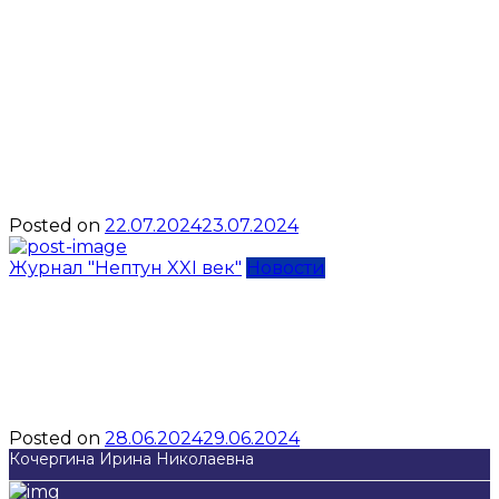
Аттестация
инструкторов-
подводников:
инструкция, актуальные
законодательные акты
Posted on
22.07.2024
23.07.2024
Журнал "Нептун XXI век"
Новости
Экспедиция на грани
возможного или
путешествие в Шамбалу
Posted on
28.06.2024
29.06.2024
Кочергина Ирина Николаевна