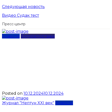
Следующая новость
Видео Судак тест
Пресс-центр
Новости
Фоторепортажи
Ирина Кочергина
возглавила судейскую
коллегию чемпионата и
первенства России по
акватлону
Posted on
10.12.2024
10.12.2024
Журнал "Нептун XXI век"
Новости